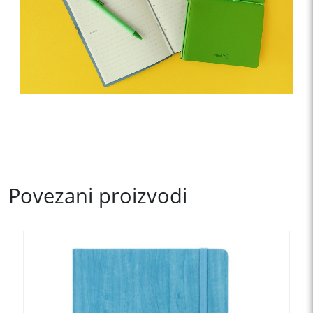
Povezani proizvodi
Ovaj
proizvod
ima
više