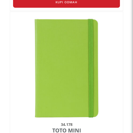
KUPI ODMAH
Ovaj
proizvod
ima
više
varijanti.
Opcije
mogu
biti
izabrane
na
stranici
proizvoda.
34.178
TOTO MINI