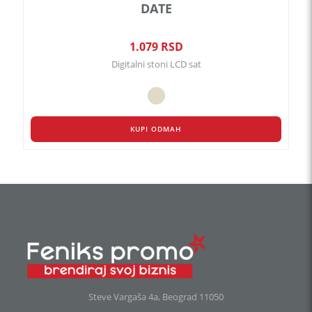
DATE
1.079
RSD
Digitalni stoni LCD sat
KUPI ODMAH
Steve Vargaša 4a, Beograd 11050