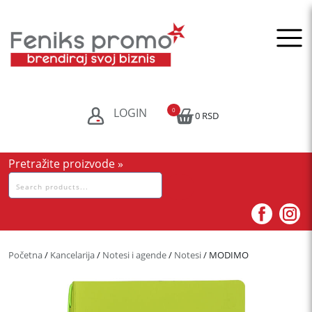
Skip
to
content
LOGIN
0
0 RSD
Pretražite proizvode »
Pretraga
za:
Početna
/
Kancelarija
/
Notesi i agende
/
Notesi
/ MODIMO