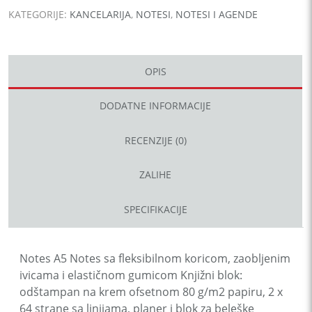
KATEGORIJE:
KANCELARIJA
,
NOTESI
,
NOTESI I AGENDE
OPIS
DODATNE INFORMACIJE
RECENZIJE (0)
ZALIHE
SPECIFIKACIJE
Notes A5 Notes sa fleksibilnom koricom, zaobljenim
ivicama i elastičnom gumicom Knjižni blok:
odštampan na krem ofsetnom 80 g/m2 papiru, 2 x
64 strane sa linijama, planer i blok za beleške