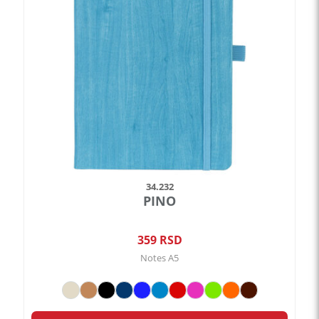
varijanti.
Opcije
mogu
biti
izabrane
na
stranici
proizvoda.
34.232
PINO
359
RSD
Notes A5