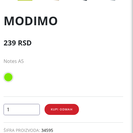
MODIMO
239
RSD
Notes A5
MODIMO
KUPI ODMAH
količina
ŠIFRA PROIZVODA:
34595