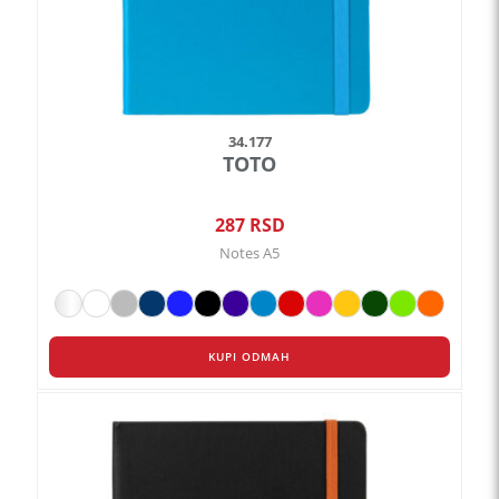
stranici
proizvoda.
34.177
TOTO
287
RSD
Notes A5
KUPI ODMAH
Ovaj
proizvod
ima
više