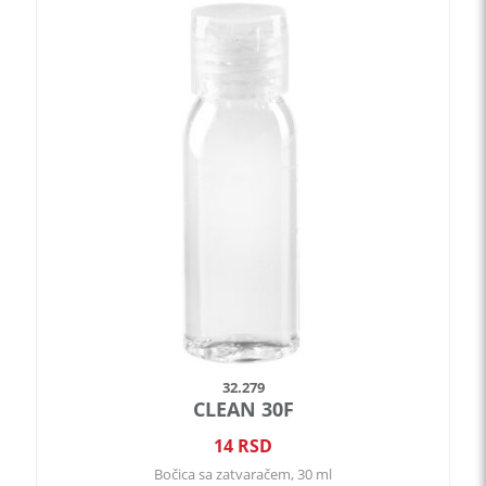
proizvod
ima
više
varijanti.
Opcije
mogu
biti
izabrane
na
stranici
proizvoda.
32.279
CLEAN 30F
14
RSD
Bočica sa zatvaračem, 30 ml