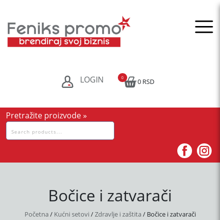
Skip
to
content
LOGIN
0
0 RSD
Pretražite proizvode »
Pretraga
za:
Bočice i zatvarači
Početna
/
Kućni setovi
/
Zdravlje i zaštita
/ Bočice i zatvarači