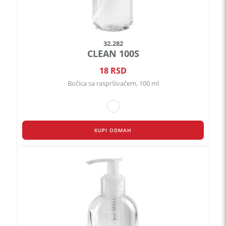
32.282
CLEAN 100S
18
RSD
Bočica sa raspršivačem, 100 ml
KUPI ODMAH
Ovaj
proizvod
ima
više
varijanti.
Opcije