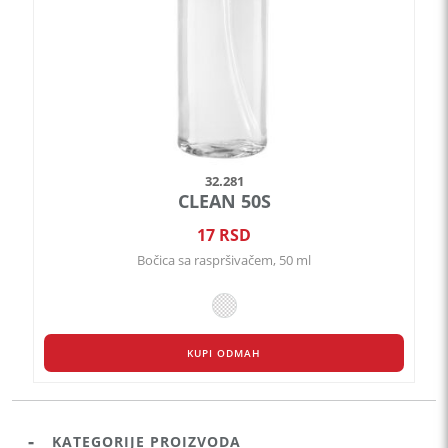
izabrane
na
stranici
proizvoda.
32.281
CLEAN 50S
17
RSD
Bočica sa raspršivačem, 50 ml
KUPI ODMAH
KATEGORIJE PROIZVODA