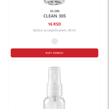
32.280
CLEAN 30S
16
RSD
Bočica sa raspršivačem, 30 ml
KUPI ODMAH
Ovaj
proizvod
ima
više
varijanti.
Opcije
mogu
biti