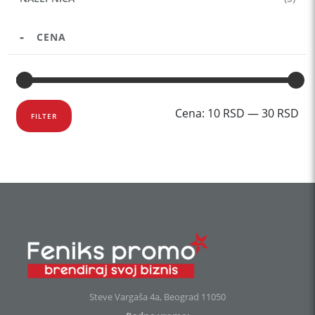
CENA
Mi
Ma
Cena:
10 RSD
—
30 RSD
FILTER
ce
ce
Steve Vargaša 4a, Beograd 11050