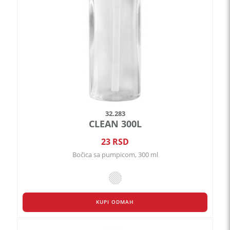
mogu
biti
izabrane
na
stranici
proizvoda.
32.283
CLEAN 300L
23
RSD
Bočica sa pumpicom, 300 ml
KUPI ODMAH
Ovaj