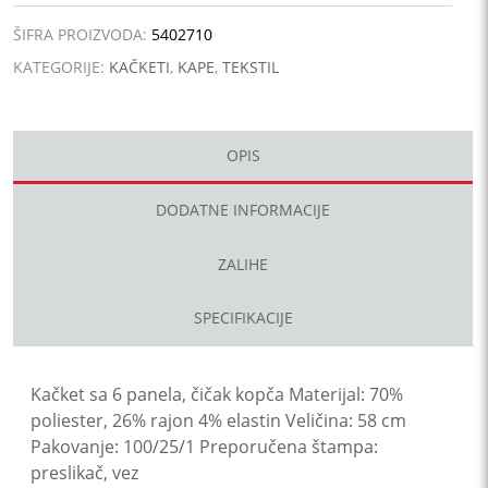
ŠIFRA PROIZVODA:
5402710
KATEGORIJE:
KAČKETI
,
KAPE
,
TEKSTIL
OPIS
DODATNE INFORMACIJE
ZALIHE
SPECIFIKACIJE
Kačket sa 6 panela, čičak kopča Materijal: 70%
poliester, 26% rajon 4% elastin Veličina: 58 cm
Pakovanje: 100/25/1 Preporučena štampa:
preslikač, vez