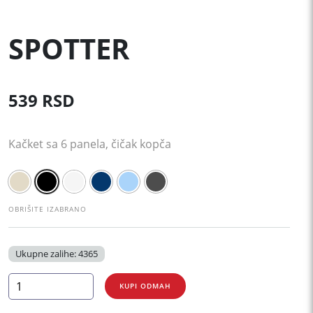
SPOTTER
539
RSD
Kačket sa 6 panela, čičak kopča
OBRIŠITE IZABRANO
Ukupne zalihe: 4365
SPOTTER
KUPI ODMAH
količina