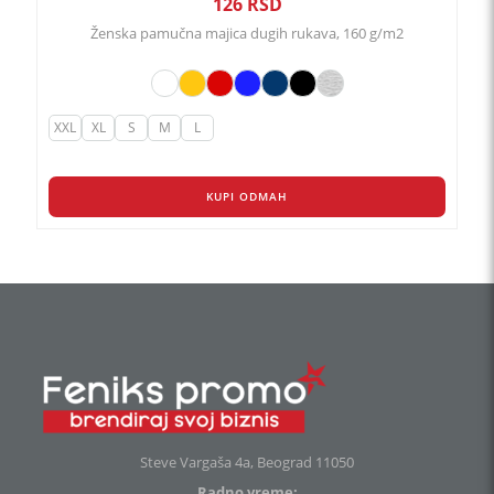
126
RSD
Ženska pamučna majica dugih rukava, 160 g/m2
XXL
XL
S
M
L
KUPI ODMAH
Steve Vargaša 4a, Beograd 11050
Radno vreme: