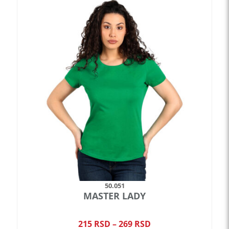
Ovaj
proizvod
ima
više
varijanti.
Opcije
mogu
biti
izabrane
na
stranici
proizvoda.
50.051
MASTER LADY
Raspon
215
RSD
–
269
RSD