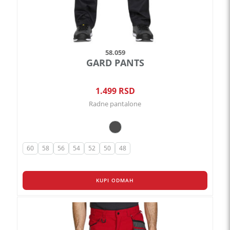
proizvoda.
58.059
GARD PANTS
1.499
RSD
Radne pantalone
60
58
56
54
52
50
48
KUPI ODMAH
Ovaj
proizvod