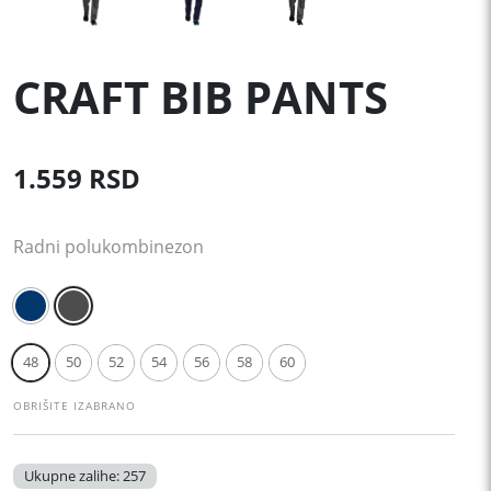
CRAFT BIB PANTS
1.559
RSD
Radni polukombinezon
48
50
52
54
56
58
60
OBRIŠITE IZABRANO
Ukupne zalihe: 257