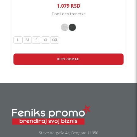
1.079
RSD
Donji deo trenerke
L
M
S
XL
XXL
KUPI ODMAH
Steve Vargaša 4a, Beograd 11050