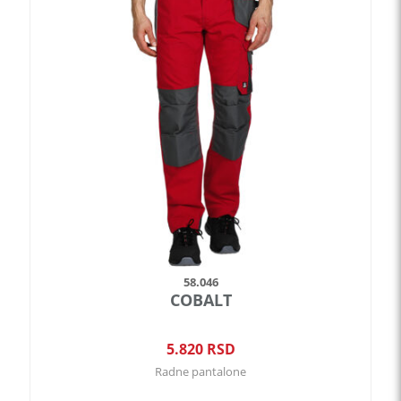
ima
više
varijanti.
Opcije
mogu
biti
izabrane
na
stranici
proizvoda.
58.046
COBALT
5.820
RSD
Radne pantalone