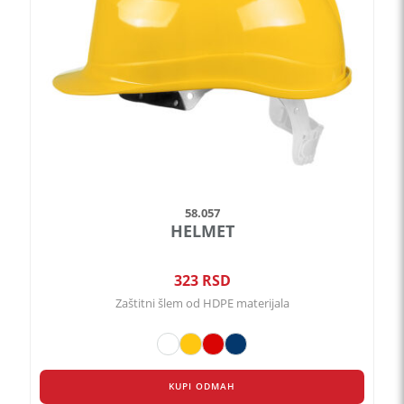
mogu
biti
izabrane
na
stranici
proizvoda.
58.057
HELMET
323
RSD
Zaštitni šlem od HDPE materijala
KUPI ODMAH