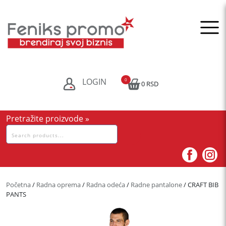
Skip
to
content
LOGIN
0
0 RSD
Pretražite proizvode »
Pretraga
za:
Početna
/
Radna oprema
/
Radna odeća
/
Radne pantalone
/ CRAFT BIB
PANTS