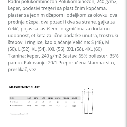
Radni polukombinezon Polukombinezon, 240 g/m2,
keper, podesivi tregeri sa plastičnim kopčama,
plaster sa jednim džepom i odeljkom za olovku, dva
prednja džepa, dva pozadi i dva sa strane, gajka za
čekić, pojas sa lastišem i dugmićima za dodatnu
udobnost, etiketa za lične podatke unutra, trostruki
štepovi i ringlice, kao ojačanje Veličine: S (48), M
(50), L (52), XL (54), XXL (56), 3XL (58), 4XL (60)
Tkanina: keper, 240 g/m2 Sastav: 65% poliester, 35%
pamuk Pakovanje: 20/1 Preporučena štampa: sito,
preslikač, vez