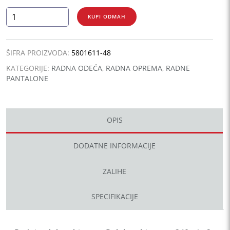
CRAFT
KUPI ODMAH
BIB
PANTS
količina
ŠIFRA PROIZVODA:
5801611-48
KATEGORIJE:
RADNA ODEĆA
,
RADNA OPREMA
,
RADNE
PANTALONE
OPIS
DODATNE INFORMACIJE
ZALIHE
SPECIFIKACIJE