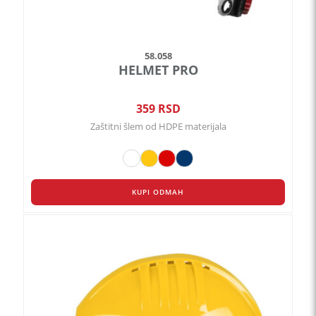
58.058
HELMET PRO
359
RSD
Zaštitni šlem od HDPE materijala
KUPI ODMAH
Ovaj
proizvod
ima
više
varijanti.
Opcije