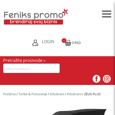
Skip
to
content
LOGIN
0
0 RSD
Pretražite proizvode »
Pretraga
za:
Početna
/
Torbe & Putovanje
/
Kišobrani
/
Kišobrani
/ ZEUS PLUS