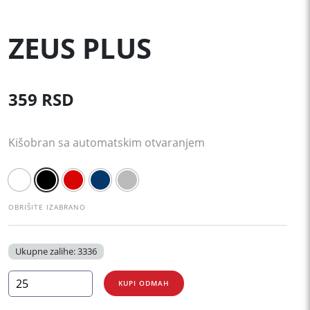
ZEUS PLUS
359
RSD
Kišobran sa automatskim otvaranjem
OBRIŠITE IZABRANO
Ukupne zalihe: 3336
ZEUS
KUPI ODMAH
PLUS