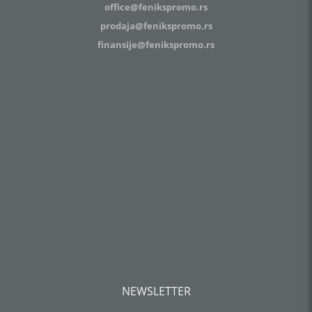
office@fenikspromo.rs
prodaja@fenikspromo.rs
finansije@fenikspromo.rs
NEWSLETTER