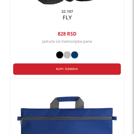
32.197
FLY
828
RSD
Jastuče od memorijske pene
KUPI ODMAH
Ovaj
proizvod
ima
više
varijanti.
Opcije
mogu