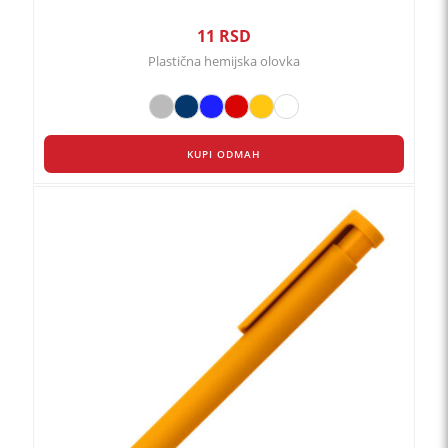
11
RSD
Plastična hemijska olovka
KUPI ODMAH
Ovaj
proizvod
ima
više
varijanti.
Opcije
mogu
biti
izabrane
na
stranici