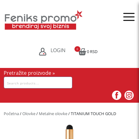
Skip
to
content
LOGIN
0
0 RSD
Pretražite proizvode »
Pretraga
za:
Početna
/
Olovke
/
Metalne olovke
/ TITANIUM TOUCH GOLD