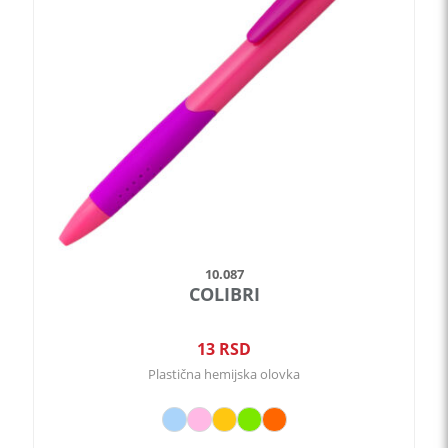
varijanti.
Opcije
mogu
biti
izabrane
na
stranici
proizvoda.
10.087
COLIBRI
13
RSD
Plastična hemijska olovka