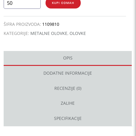
TITANIUM
KUPI ODMAH
TOUCH
GOLD
količina
ŠIFRA PROIZVODA:
1109810
KATEGORIJE:
METALNE OLOVKE
,
OLOVKE
OPIS
DODATNE INFORMACIJE
RECENZIJE (0)
ZALIHE
SPECIFIKACIJE