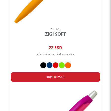
proizvoda.
10.170
ZIGI SOFT
22
RSD
Plastična hemijska olovka
KUPI ODMAH
Ovaj
proizvod
ima
više