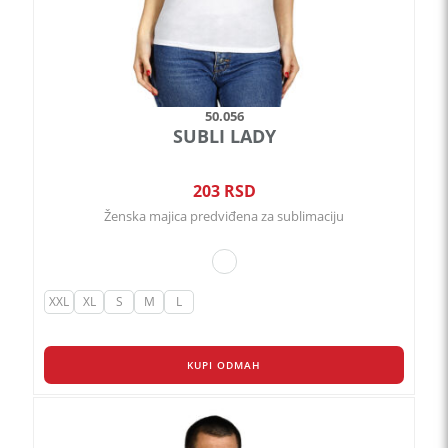
proizvoda.
50.056
SUBLI LADY
203
RSD
Ženska majica predviđena za sublimaciju
XXL
XL
S
M
L
KUPI ODMAH
Ovaj
proizvod