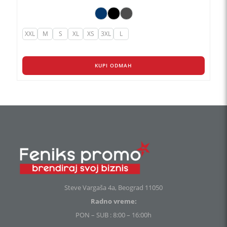
XXL
M
S
XL
XS
3XL
L
KUPI ODMAH
Steve Vargaša 4a, Beograd 11050
Radno vreme:
PON – SUB : 8:00 – 16:00h