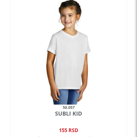
proizvod
ima
više
varijanti.
Opcije
mogu
biti
izabrane
na
stranici
proizvoda.
50.057
SUBLI KID
155
RSD