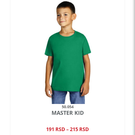
proizvod
ima
više
varijanti.
Opcije
mogu
biti
izabrane
na
stranici
proizvoda.
50.054
MASTER KID
Raspon
191
RSD
–
215
RSD