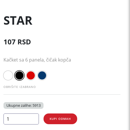
STAR
107
RSD
Kačket sa 6 panela, čičak kopča
OBRIŠITE IZABRANO
Ukupne zalihe: 5913
STAR
KUPI ODMAH
količina