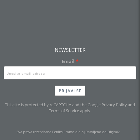
NEWSLETTER
Email
PRIJAVI SE
This site is protected by reCAPTCHA and the Google
Privacy Policy
and
Terms of Service
apply.
Sva prava rezervisana Feniks Promo d.o.o
|
Razvijeno od Digital2