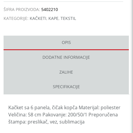
ŠIFRA PROIZVODA:
5402210
KATEGORIJE:
KAČKETI
,
KAPE
,
TEKSTIL
OPIS
DODATNE INFORMACIJE
ZALIHE
SPECIFIKACIJE
Kačket sa 6 panela, čičak kopča Materijal: poliester
Veličina: 58 cm Pakovanje: 200/50/1 Preporučena
štampa: preslikač, vez, sublimacija