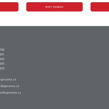
KUPI ODMAH
755
891
892
893
825
kspromo.rs
ikspromo.rs
enikspromo.rs