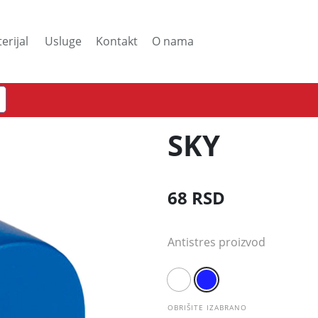
Usluge
Kontakt
O nama
erijal
SKY
68
RSD
Antistres proizvod
OBRIŠITE IZABRANO