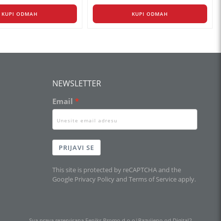
KUPI ODMAH
KUPI ODMAH
NEWSLETTER
Email
PRIJAVI SE
This site is protected by reCAPTCHA and the
Google
Privacy Policy
and
Terms of Service
apply.
Sva prava rezervisana Feniks Promo d.o.o
|
Razvijeno od Digital2