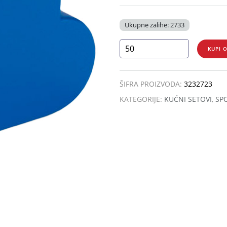
Ukupne zalihe: 2733
SKY
KUPI 
količina
ŠIFRA PROIZVODA:
3232723
KATEGORIJE:
KUĆNI SETOVI
,
SP