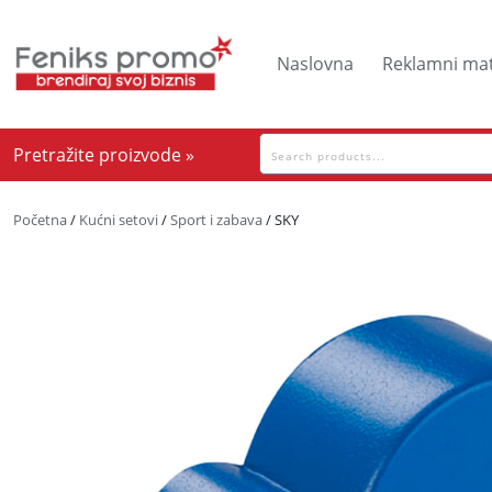
Skip
to
Naslovna
Reklamni mat
content
Pretraga
Pretražite proizvode »
za:
Početna
/
Kućni setovi
/
Sport i zabava
/ SKY