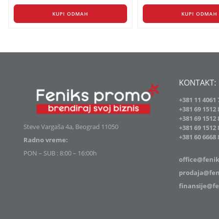
KUPI ODMAH
KUPI ODMAH
KONTAKT:
+381 11 4061 
+381 69 1512 
+381 69 1512 
Steve Vargaša 4a, Beograd 11050
+381 69 1512 
+381
60 6668 
Radno vreme:
PON – SUB : 8:00 – 16:00h
office@feni
prodaja@fen
finansije@f