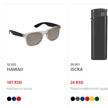
Ovaj
Ovaj
proizvod
proizvod
ima
ima
više
više
varijanti.
varijanti.
Opcije
Opcije
mogu
mogu
biti
biti
izabrane
izabrane
na
na
32.032
20.051
stranici
stranici
HAWAII
ISCRA
proizvoda.
proizvoda.
107
RSD
24
RSD
Naočare za sunce
Plastični elektronski upalj