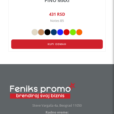
PINO MAXI
431
RSD
Notes B5
KUPI ODMAH
Steve Vargaša 4a, Beograd 11050
Radno vreme: