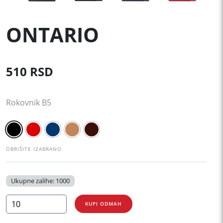
ONTARIO
510
RSD
Rokovnik B5
OBRIŠITE IZABRANO
Ukupne zalihe: 1000
ONTARIO
KUPI ODMAH
količina