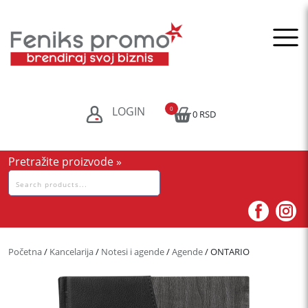
Skip
to
content
LOGIN
0
0 RSD
Pretražite proizvode »
Pretraga
za:
Početna
/
Kancelarija
/
Notesi i agende
/
Agende
/ ONTARIO