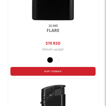
proizvoda.
22.045
FLARE
570
RSD
Metalni upaljač
KUPI ODMAH
Ovaj
proizvod
ima
više