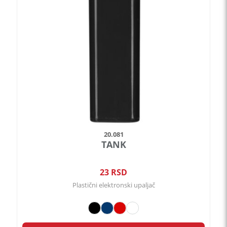
varijanti.
Opcije
mogu
biti
izabrane
na
stranici
proizvoda.
20.081
TANK
23
RSD
Plastični elektronski upaljač