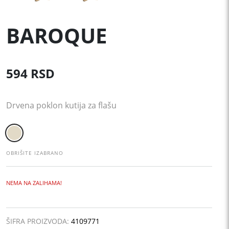
BAROQUE
594
RSD
Drvena poklon kutija za flašu
OBRIŠITE IZABRANO
NEMA NA ZALIHAMA!
ŠIFRA PROIZVODA:
4109771