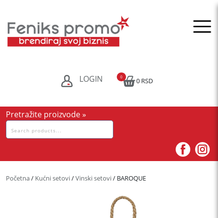
Skip
to
content
LOGIN
0
0 RSD
Pretražite proizvode »
Pretraga
za:
Početna
/
Kućni setovi
/
Vinski setovi
/ BAROQUE