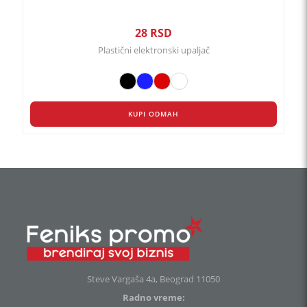
28
RSD
Plastični elektronski upaljač
KUPI ODMAH
Steve Vargaša 4a, Beograd 11050
Radno vreme: