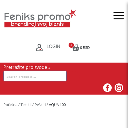
Skip
to
content
LOGIN
0
0 RSD
Pretražite proizvode »
Pretraga
za:
Početna
/
Tekstil
/
Peškiri
/ AQUA 100