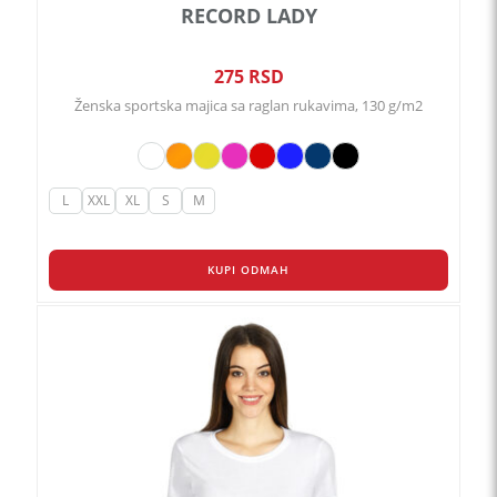
RECORD LADY
275
RSD
Ženska sportska majica sa raglan rukavima, 130 g/m2
L
XXL
XL
S
M
KUPI ODMAH
Ovaj
proizvod
ima
više
varijanti.
Opcije
mogu