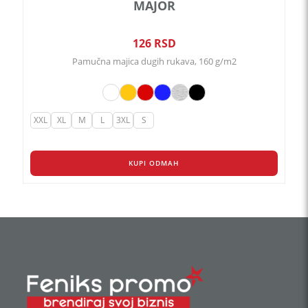
MAJOR
126
RSD
Pamučna majica dugih rukava, 160 g/m2
XXL
XL
M
L
3XL
S
KUPI ODMAH