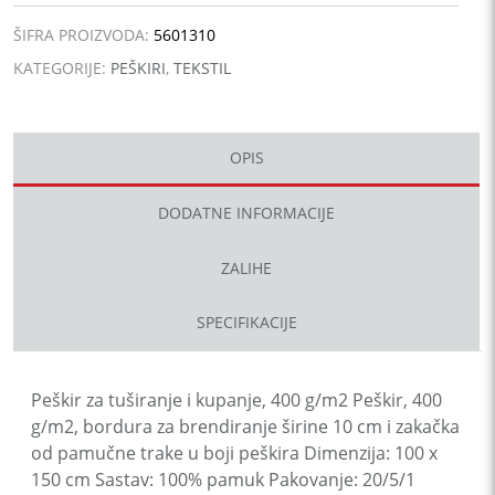
količina
ŠIFRA PROIZVODA:
5601310
KATEGORIJE:
PEŠKIRI
,
TEKSTIL
OPIS
DODATNE INFORMACIJE
ZALIHE
SPECIFIKACIJE
Peškir za tuširanje i kupanje, 400 g/m2 Peškir, 400
g/m2, bordura za brendiranje širine 10 cm i zakačka
od pamučne trake u boji peškira Dimenzija: 100 x
150 cm Sastav: 100% pamuk Pakovanje: 20/5/1