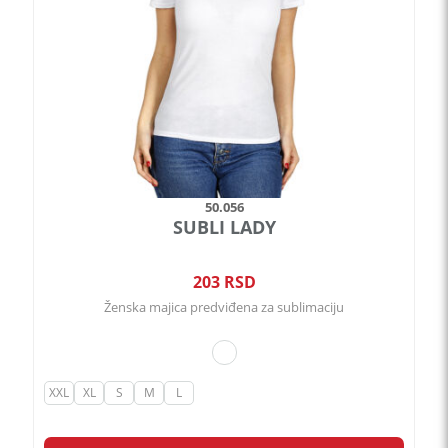
biti
izabrane
na
stranici
proizvoda.
50.056
SUBLI LADY
203
RSD
Ženska majica predviđena za sublimaciju
XXL
XL
S
M
L