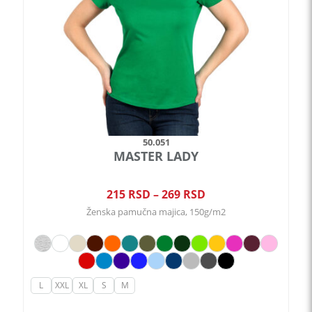
biti
izabrane
na
stranici
proizvoda.
50.051
MASTER LADY
Raspon
215
RSD
–
269
RSD
cena:
Ženska pamučna majica, 150g/m2
od
215 RSD
do
269 RSD
L
XXL
XL
S
M