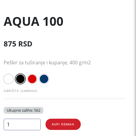
AQUA 100
875
RSD
Peškir za tuširanje i kupanje, 400 g/m2
OBRIŠITE IZABRANO
Ukupne zalihe: 562
AQUA
KUPI ODMAH
100