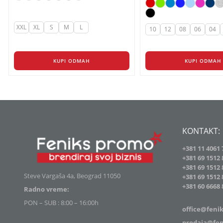
d
2
XXL
XL
S
M
L
10
12
08
06
04
KUPI ODMAH
KUPI ODMAH
KONTAKT:
+381 11 4061 
+381 69 1512 
+381 69 1512 
Steve Vargaša 4a, Beograd 11050
+381 69 1512 
+381
60 6668 
Radno vreme:
PON – SUB : 8:00 – 16:00h
office@feni
prodaja@fen