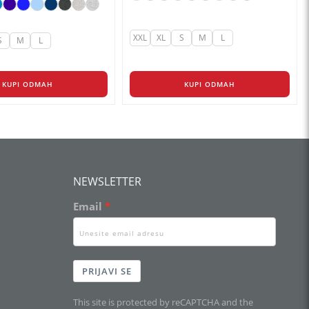
XXL
XL
S
M
L
S
M
L
KUPI ODMAH
KUPI ODMAH
NEWSLETTER
Email
PRIJAVI SE
This site is protected by reCAPTCHA and the