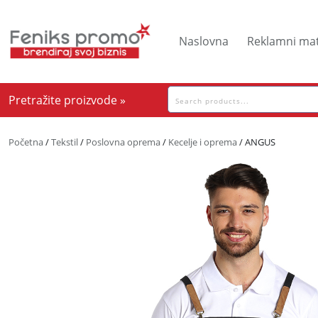
Skip
to
Naslovna
Reklamni mat
content
Pretraga
Pretražite proizvode »
za:
Početna
/
Tekstil
/
Poslovna oprema
/
Kecelje i oprema
/ ANGUS