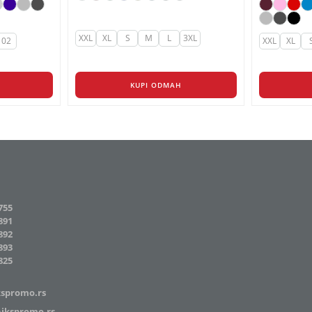
o
do
15 RSD
395 RSD
XXL
XL
S
M
L
3XL
02
XXL
XL
KUPI ODMAH
755
891
892
893
825
kspromo.rs
ikspromo.rs