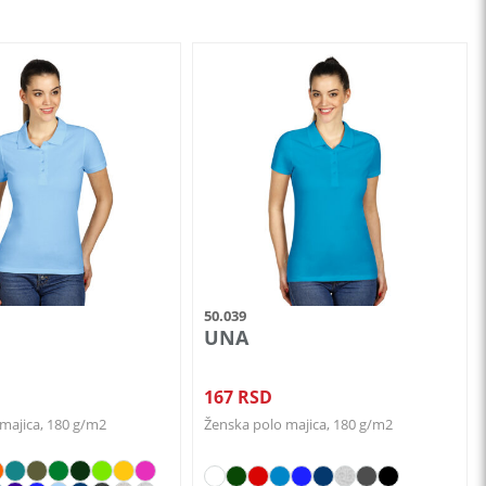
Ovaj
proizvod
ima
više
varijanti.
Opcije
mogu
biti
izabrane
na
50.039
stranici
UNA
.
proizvoda.
167
RSD
majica, 180 g/m2
Ženska polo majica, 180 g/m2