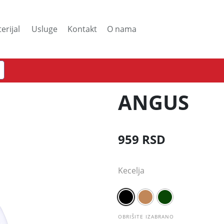
Usluge
Kontakt
O nama
erijal
ANGUS
959
RSD
Kecelja
OBRIŠITE IZABRANO