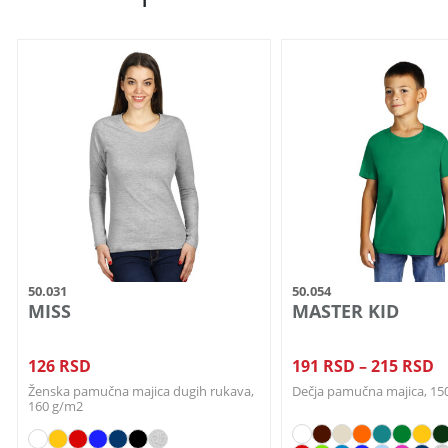
Ovaj
Ovaj
proizvod
proizvod
ima
ima
više
više
varijanti.
varijanti.
Opcije
Opcije
mogu
mogu
biti
biti
izabrane
izabrane
na
na
50.031
50.054
stranici
stranici
MISS
MASTER KID
proizvoda.
proizvoda.
R
126
RSD
191
RSD
–
215
RSD
c
Ženska pamučna majica dugih rukava,
Dečja pamučna majica, 15
160 g/m2
o
1